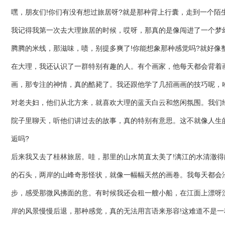
嘿，朋友们!你们有没有想过旅居呀?就是那种背上行囊，走到一个陌
我记得我第一次去大理旅居的时候，哎呀，那真的是像闯进了一个梦
腾腾的米线，那滋味，啧，别提多爽了!你能想象那种感觉吗?就好像
在大理，我还认识了一群特别有趣的人。有个画家，他每天都会背着
画，那专注的神情，真的酷毙了。我还跟他学了几招画画的技巧呢，哈
对老夫妇，他们从北方来，就喜欢大理的蓝天白云和悠闲氛围。我们
院子里聊天，听他们讲过去的故事，真的特别有意思。这不就像人生
逅吗?
后来我又去了桂林旅居。哇，那里的山水简直太美了!漓江的水清澈得
的石头，两岸的山峰奇形怪状，就像一幅幅天然的画卷。我每天都会
步，感受那微风拂面的意。有时候我还会租一艘小船，在江面上漂呀
岸的风景慢慢后退，那种感觉，真的无法用言语来形容!这难道不是一