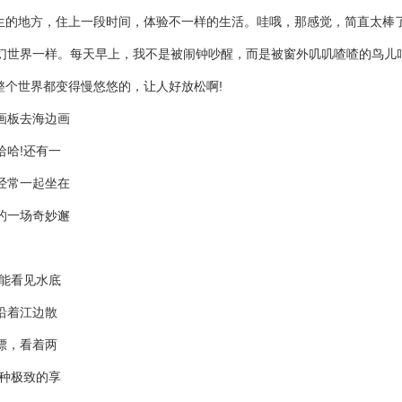
生的地方，住上一段时间，体验不一样的生活。哇哦，那感觉，简直太棒了
幻世界一样。每天早上，我不是被闹钟吵醒，而是被窗外叽叽喳喳的鸟儿
整个世界都变得慢悠悠的，让人好放松啊!
画板去海边画
哈!还有一
经常一起坐在
的一场奇妙邂
能看见水底
沿着江边散
漂，看着两
种极致的享