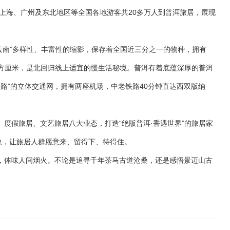
上海、广州及东北地区等全国各地游客共20多万人到普洱旅居，展现
云南”多样性、丰富性的缩影，保存着全国近三分之一的物种，拥有
2个每立方厘米，是北回归线上适宜的慢生活秘境。普洱有着底蕴深厚的普洱
路”的立体交通网，拥有两座机场，中老铁路40分钟直达西双版纳
度假旅居、文艺旅居八大业态，打造“绝版普洱·香遇世界”的旅居家
象，让旅居人群愿意来、留得下、待得住。
，体味人间烟火。不论是追寻千年茶马古道沧桑，还是感悟景迈山古