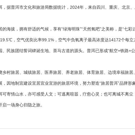
，据普洱市文化和旅游局数据统计，2024年，来自四川、重庆、北京、
的海拔，拥有舒适的气候，享有“绿海明珠”“天然氧吧”之美称，是“七彩
气温19.5℃，空气优良比率99.1%，空气中负氧离子最高浓度达1417
、民族团结誓词碑诞生地、茶马古道的源头。普洱已形成“航空+铁路+公
乡村旅居、城镇旅居、医养旅居、养老旅居、体育旅居、边境幸福旅居、
展，因地制宜建设宜居宜业宜游的旅居环境，努力塑造“旅居普洱”品牌形
洱可寄情山水，亦可感受人文；可逃离喧嚣，疗愈心灵；也可离城不离尘
开启一场身心归隐之旅。