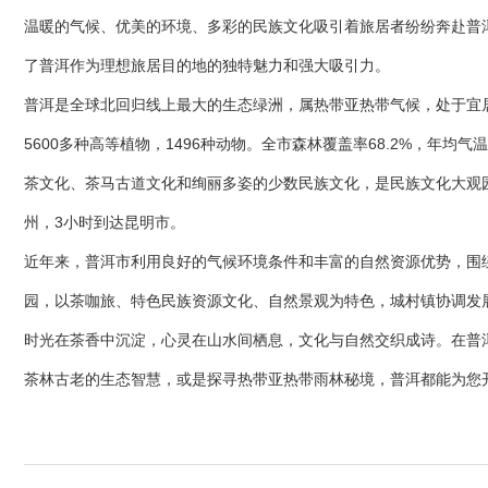
温暖的气候、优美的环境、多彩的民族文化吸引着旅居者纷纷奔赴普洱
了普洱作为理想旅居目的地的独特魅力和强大吸引力。
普洱是全球北回归线上最大的生态绿洲，属热带亚热带气候，处于宜居
5600多种高等植物，1496种动物。全市森林覆盖率68.2%，年均
茶文化、茶马古道文化和绚丽多姿的少数民族文化，是民族文化大观园
州，3小时到达昆明市。
近年来，普洱市利用良好的气候环境条件和丰富的自然资源优势，围绕
园，以茶咖旅、特色民族资源文化、自然景观为特色，城村镇协调发
时光在茶香中沉淀，心灵在山水间栖息，文化与自然交织成诗。在普
茶林古老的生态智慧，或是探寻热带亚热带雨林秘境，普洱都能为您