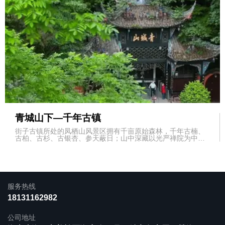
青城山下—千年古镇
街子古镇所处的凤栖山风景区拥有千亩原始森林，千年古楠、
古柏、古杉、古银杏、参天蔽日；山中深藏以光严禅院为中心
的32座寺庙等古迹。
服务热线
首页
|
产品中心
|
新闻中心
|
关于我们
18131162982
|
联系我们
公司地址